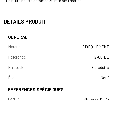
Ceinture boucle chromée 30 mm bleu marine
DÉTAILS PRODUIT
GÉNÉRAL
Marque
A10EQUIPMENT
Référence
2700-BL
En stock
8 produits
État
Neuf
RÉFÉRENCES SPÉCIFIQUES
EAN-13 :
366242203925