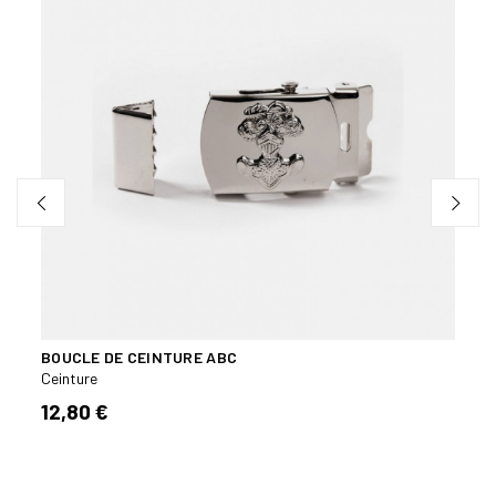
BOUCLE DE CEINTURE ABC
SOUS
Ceinture
Ceint
12,80 €
46,