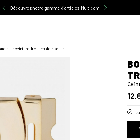
Découvrez notre gamme d'articles Multicam
ucle de ceinture Troupes de marine
BO
TR
Cein
12,
De 