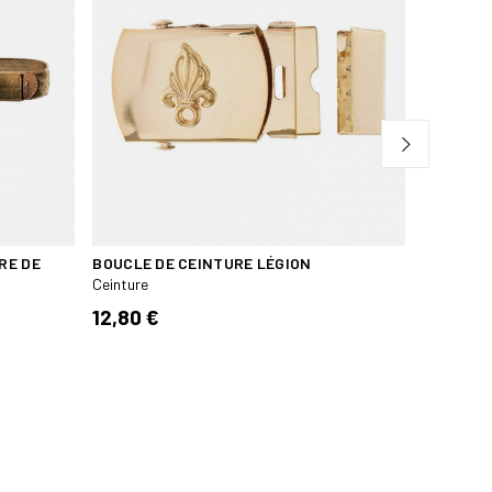
RE DE
BOUCLE DE CEINTURE LÉGION
CEINTUR
COYOTE
Ceinture
Ceinture
12,80 €
169,95 