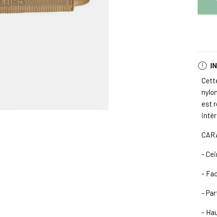
I
Cett
nylo
est r
intér
CAR
- Cei
- Fa
- Pa
- Ha