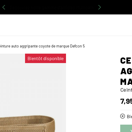
Découvrez notre gamme d'articles Multicam
inture auto aggripante coyote de marque Defcon 5
CE
Bientôt disponible
AG
MA
Cein
7,9
Bie