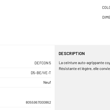
COLO
DIME
DESCRIPTION
La ceinture auto-agrippante coy
DEFCON 5
Résistante et légère, elle convi
D5-BE/VE-T
Neuf
8055967000862