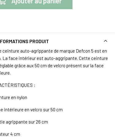
Ajouter au panier
NFORMATIONS PRODUIT
e ceinture auto-agrippante de marque Defcon 5 est en
n. La face intérieur est auto-aggripante. Cette ceinture
églable grâce aux 50 cm de velcro présent sur la face
ieure.
ACTÉRISTIQUES :
nture en nylon
ce intérieure en velcro sur 50 cm
rtie agrippante sur 26 cm
uteur 4 cm