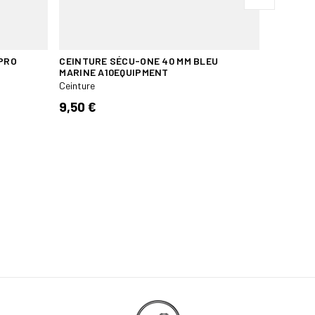
PRO
CEINTURE SÉCU-ONE 40 MM BLEU
CEINTUR
MARINE A10EQUIPMENT
COYOTE
Ceinture
Ceinture
9,50 €
169,95 