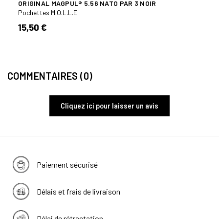
ORIGINAL MAGPUL® 5.56 NATO PAR 3 NOIR
POCH
Pochettes M.O.L.L.E
Poche
15,50 €
36,
COMMENTAIRES (0)
Cliquez ici pour laisser un avis
Paiement sécurisé
Délais et frais de livraison
Délai de rétractation