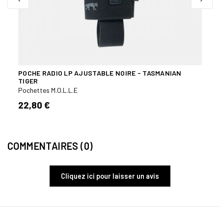
POCHE RADIO LP AJUSTABLE NOIRE - TASMANIAN
PORT
TIGER
TIGE
Pochettes M.O.L.L.E
Poche
22,80 €
54,9
COMMENTAIRES (0)
Cliquez ici pour laisser un avis