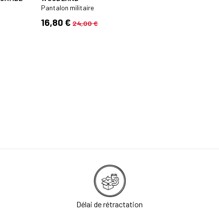
Pantalon militaire
Pantalon m
16,80 €
32,40 
24,00 €
Délai de rétractation