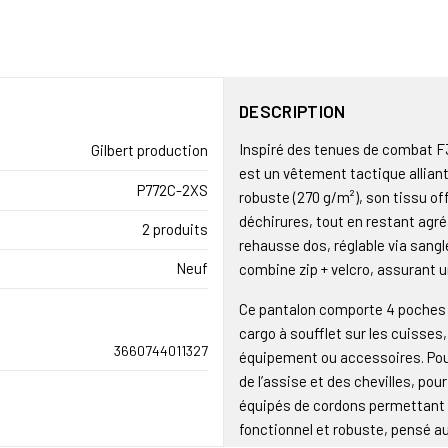
DESCRIPTION
Inspiré des tenues de combat F3
Gilbert production
est un vêtement tactique alliant
P772C-2XS
robuste (270 g/m²), son tissu of
déchirures, tout en restant agré
2 produits
rehausse dos, réglable via sang
Neuf
combine zip + velcro, assurant u
Ce pantalon comporte 4 poches f
cargo à soufflet sur les cuisses
3660744011327
équipement ou accessoires. Pour
de l’assise et des chevilles, pou
équipés de cordons permettant d’a
fonctionnel et robuste, pensé au