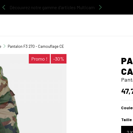
Découvrez notre gamme d'articles Multicam
e
Pantalon F3 270 - Camouflage CE
PA
Promo !
-30%
CA
Panta
47,
Coule
Taille
2 X