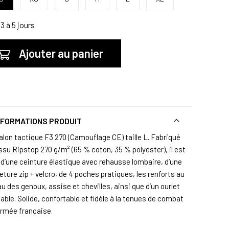
3 à 5 jours
Ajouter au panier
NFORMATIONS PRODUIT
alon tactique F3 270 (Camouflage CE) taille L. Fabriqué
ssu Ripstop 270 g/m² (65 % coton, 35 % polyester), il est
 d’une ceinture élastique avec rehausse lombaire, d’une
ture zip + velcro, de 4 poches pratiques, les renforts au
u des genoux, assise et chevilles, ainsi que d’un ourlet
able. Solide, confortable et fidèle à la tenues de combat
’armée française.