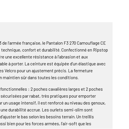
 de l’armée française, le Pantalon F3 270 Camouflage CE
 technique, confort et durabilité. Confectionné en Ripstop
fre une excellente résistance à l’abrasion et aux
able à porter. La ceinture est équipée d’un élastique avec
les Velcro pour un ajustement précis. La fermeture
n maintien sûr dans toutes les conditions.
onctionnelles : 2 poches cavalières larges et 2 poches
, sécurisées par rabat, très pratiques pour emporter
 un usage intensif, il est renforcé au niveau des genoux,
r une durabilité accrue. Les ourlets semi-slim sont
juster le bas selon les besoins terrain. Un treillis
ssi bien pour les forces armées, l’air-soft que les