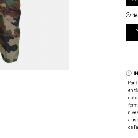
de 
I
Pant
en ti
doté
ferme
nivea
ajust
de l