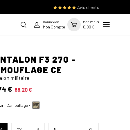
Avis clients
Connexion
Mon Panier
Mon Compte
0,00 €
NTALON F3 270 -
MOUFLAGE CE
lon militaire
74 €
68,20 €
ur :
Camouflage
-
S
XS
S
M
L
XL