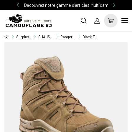
Découvrez notre gamme d'articles Multicam
Surplus Militaire
CHAUSSURE / RANGERS
Rangers chaussure
Black Eagle Athletic 2.0 V GTX mid/coyote de la marque HAIX