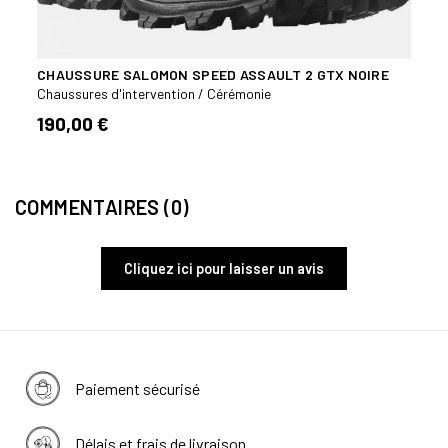
CHAUSSURE SALOMON SPEED ASSAULT 2 GTX NOIRE
CHAU
Chaussures d'intervention / Cérémonie
Range
190,00 €
49,
COMMENTAIRES (0)
Cliquez ici pour laisser un avis
Paiement sécurisé
Délais et frais de livraison