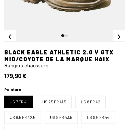
‹
›
BLACK EAGLE ATHLETIC 2.0 V GTX
MID/COYOTE DE LA MARQUE HAIX
Rangers chaussure
179,90 €
Pointure
US 7 FR 41
US 7.5 FR 41.5
US 8 FR 42
US 8.5 FR 42.5
US 9 FR 43.5
US 9.5 FR 44