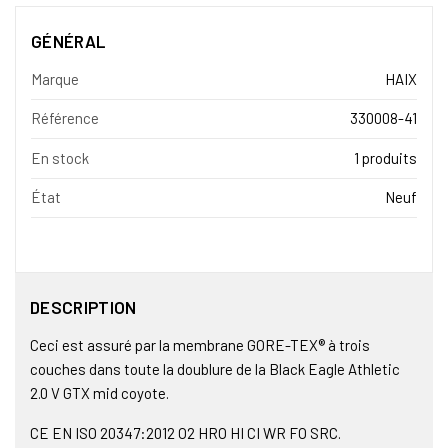
GÉNÉRAL
Marque
HAIX
Référence
330008-41
En stock
1 produits
État
Neuf
DESCRIPTION
Ceci est assuré par la membrane GORE-TEX® à trois
couches dans toute la doublure de la Black Eagle Athletic
2.0 V GTX mid coyote.
CE EN ISO 20347:2012 O2 HRO HI CI WR FO SRC.