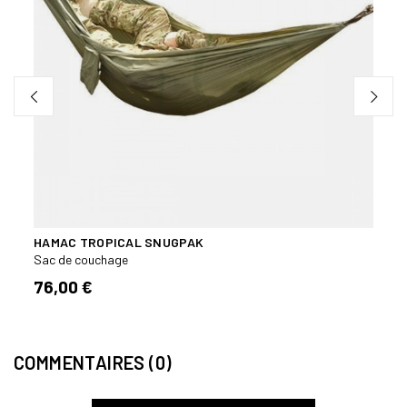
HAMAC TROPICAL SNUGPAK
DUVE
Sac de couchage
Sac d
76,00 €
183,
COMMENTAIRES (0)