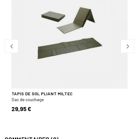
TAPIS DE SOL PLIANT MILTEC
SAC 
Sac de couchage
Sac d
29,95 €
46,