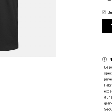
De 
I
Le p
spéc
priv
Fabri
excel
d’un
gran
Sécur