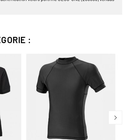
GORIE :
ndard 100
e à 30°
ficatif professionnel obligatoire