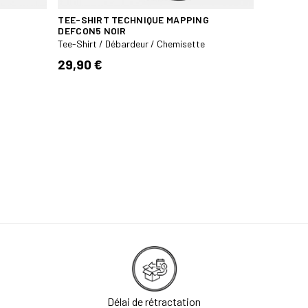
TEE-SHIRT TECHNIQUE MAPPING
POLO TAC
DEFCON5 NOIR
MANCHES
Tee-Shirt / Débardeur / Chemisette
Tee-Shirt 
29,90 €
24,95 
Délai de rétractation