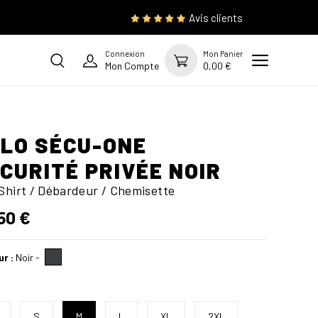
Avis clients
Connexion
Mon Panier
Mon Compte
0,00 €
LO SÉCU-ONE
CURITÉ PRIVÉE NOIR
Shirt / Débardeur / Chemisette
50 €
ur :
Noir
-
S
M
L
XL
2XL