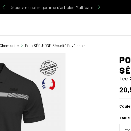
Découvrez notre gamme d'articles Multicam
 Chemisette
Polo SÉCU-ONE Sécurité Privée noir
PO
SÉ
Tee-
20,
Coule
Taille
XS