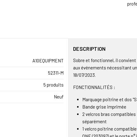
profe
DESCRIPTION
Sobre et fonctionnel, il convien
A10EQUIPMENT
aux événements nécessitant une
52311-M
18/07/2023.
5 produits
FONCTIONNALITÉS :
Neuf
Marquage poitrine et dos "
Bande grise imprimée
2 velcros bras compatibles
séparément
1 velcro poitrine compatible
ONE (203097) et le porte n°