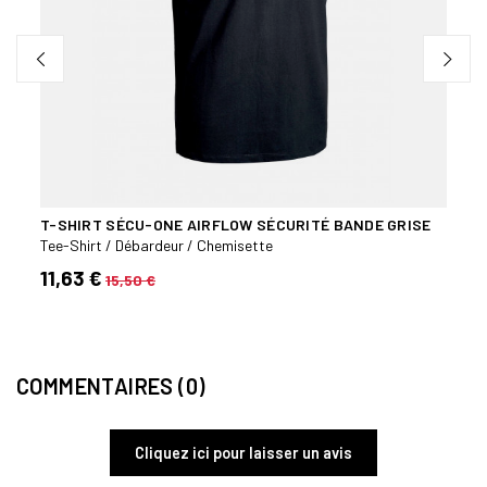
T-SHIRT SÉCU-ONE AIRFLOW SÉCURITÉ BANDE GRISE
POLO
FENÊ
Tee-Shirt / Débardeur / Chemisette
Tee-S
11,63 €
15,50 €
19,9
COMMENTAIRES (0)
Cliquez ici pour laisser un avis