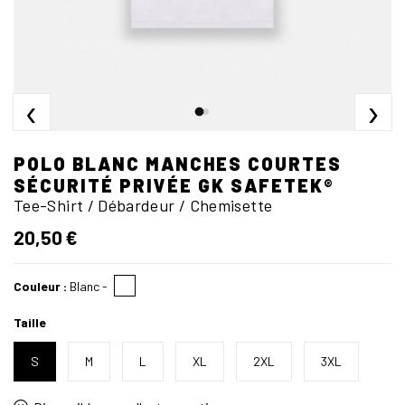
‹
›
POLO BLANC MANCHES COURTES
SÉCURITÉ PRIVÉE GK SAFETEK®
Tee-Shirt / Débardeur / Chemisette
20,50 €
Couleur :
Blanc
-
Taille
S
M
L
XL
2XL
3XL