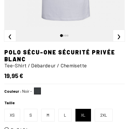
‹
›
POLO SÉCU-ONE SÉCURITÉ PRIVÉE
BLANC
Tee-Shirt / Débardeur / Chemisette
19,95 €
Couleur :
Noir
-
Taille
XS
S
M
L
XL
2XL