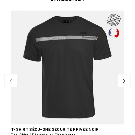
ISE
T-SHIRT SÉCU-ONE SÉCURITÉ PRIVÉE NOIR
POLO
Tee-Shirt / Débardeur / Chemisette
Tee-S