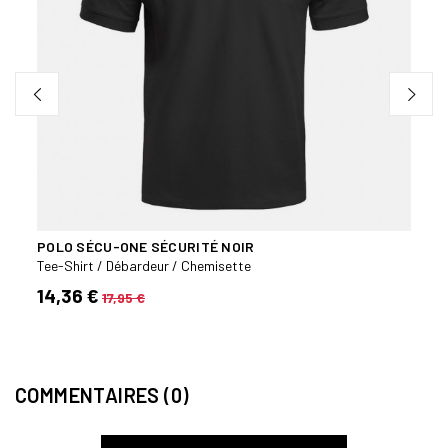
POLO SÉCU-ONE SÉCURITÉ NOIR
POLO
Tee-Shirt / Débardeur / Chemisette
Tee-S
14,36 €
16,9
17,95 €
COMMENTAIRES (0)