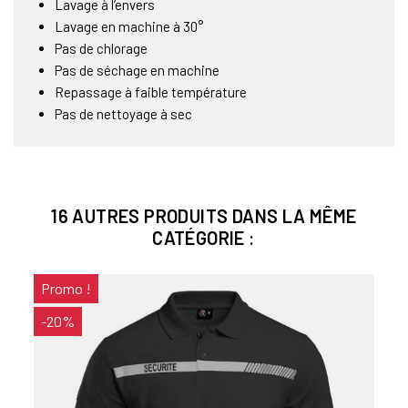
Lavage à l’envers
Lavage en machine à 30°
Pas de chlorage
Pas de séchage en machine
Repassage à faible température
Pas de nettoyage à sec
16 AUTRES PRODUITS DANS LA MÊME
CATÉGORIE :
Promo !
Pro
-20%