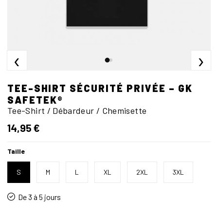
‹
›
TEE-SHIRT SÉCURITÉ PRIVÉE – GK
SAFETEK®
Tee-Shirt / Débardeur / Chemisette
14,95 €
Taille
S
M
L
XL
2XL
3XL
De 3 à 5 jours