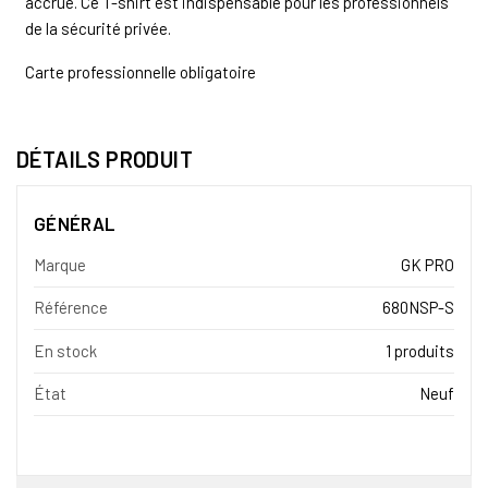
accrue. Ce T-shirt est indispensable pour les professionnels
de la sécurité privée.
Carte professionnelle obligatoire
DÉTAILS PRODUIT
GÉNÉRAL
Marque
GK PRO
Référence
680NSP-S
En stock
1 produits
État
Neuf