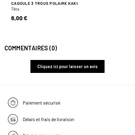
CAGOULE 3 TROUS POLAIRE KAKI
CASQ
Tête
Tête
6,00 €
6,00
COMMENTAIRES (0)
Cliquez ici pour laisser un avis
Paiement sécurisé
Délais et frais de livraison