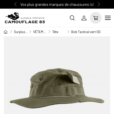
Vos plus grandes marques de chaussures ici
Surplus Militaire
VÊTEMENT MILITAIRE
Tête
Bob Tactical vert OD