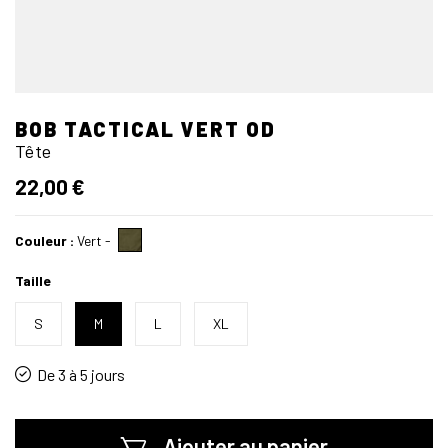
BOB TACTICAL VERT OD
Tête
22,00 €
Couleur :
Vert
-
Taille
S
M
L
XL
De 3 à 5 jours
Ajouter au panier