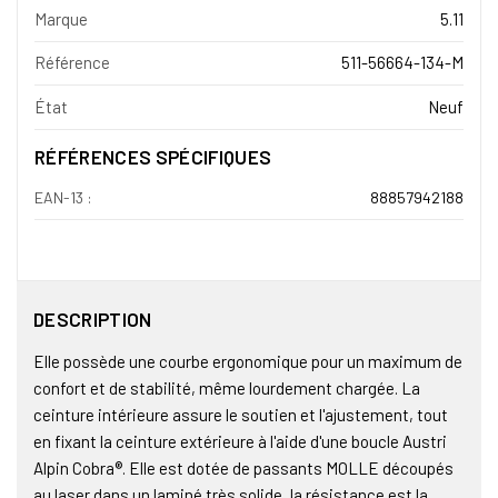
Marque
5.11
Référence
511-56664-134-M
État
Neuf
RÉFÉRENCES SPÉCIFIQUES
EAN-13 :
88857942188
DESCRIPTION
Elle possède une courbe ergonomique pour un maximum de
confort et de stabilité, même lourdement chargée. La
ceinture intérieure assure le soutien et l'ajustement, tout
en fixant la ceinture extérieure à l'aide d'une boucle Austri
Alpin Cobra®. Elle est dotée de passants MOLLE découpés
au laser dans un laminé très solide, la résistance est la