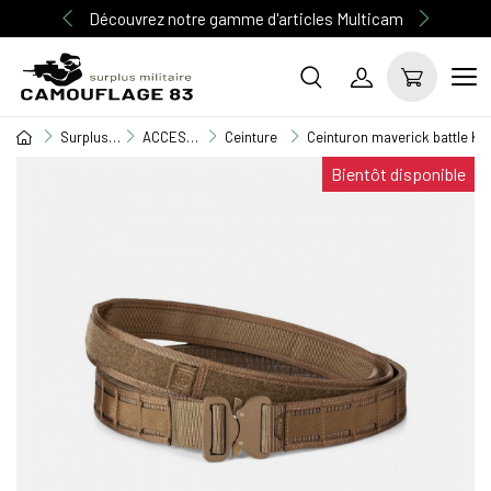
Découvrez notre gamme d'articles Multicam
Surplus Militaire
ACCESSOIRE MILITAIRE
Ceinture
Ceinturon maverick battle Ka
Bientôt disponible