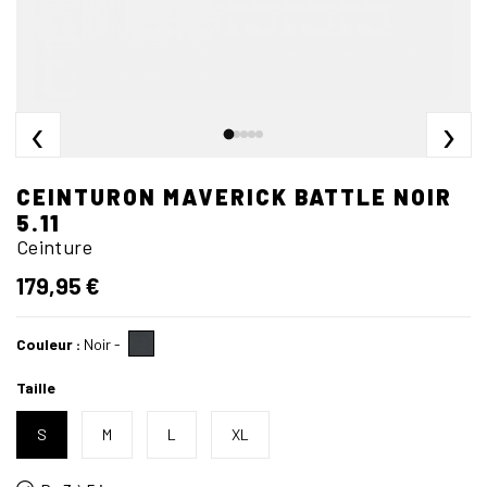
‹
›
CEINTURON MAVERICK BATTLE NOIR
5.11
Ceinture
179,95 €
Couleur :
Noir
-
Taille
S
M
L
XL