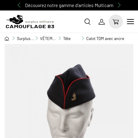
Découvrez notre gamme d'articles Multicam
Surplus Militaire
VÊTEMENT MILITAIRE
Tête
Calot TDM avec ancre