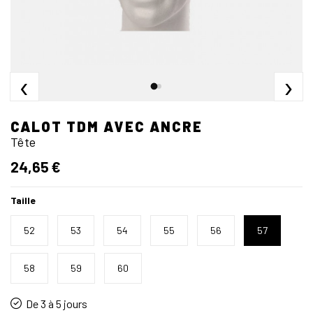
‹
›
CALOT TDM AVEC ANCRE
Tête
24,65 €
Taille
52
53
54
55
56
57
58
59
60
De 3 à 5 jours