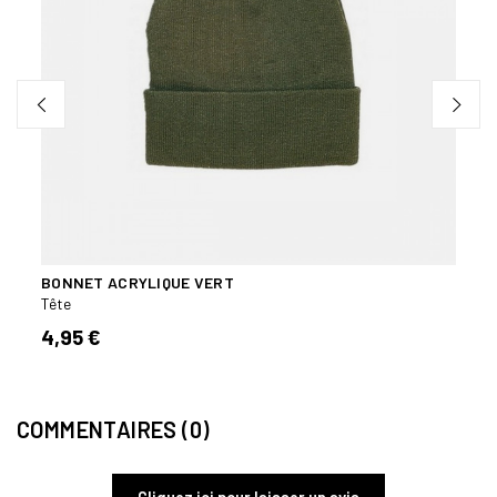
BONNET ACRYLIQUE VERT
BONN
Tête
Tête
4,95 €
7,90
COMMENTAIRES (0)