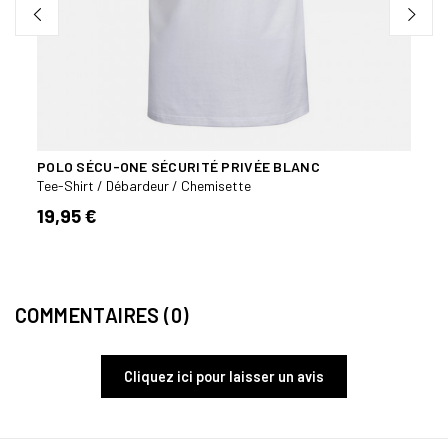
POLO SÉCU-ONE SÉCURITÉ PRIVÉE BLANC
POLO
FENÊ
Tee-Shirt / Débardeur / Chemisette
Tee-S
19,95 €
19,9
COMMENTAIRES (0)
Cliquez ici pour laisser un avis