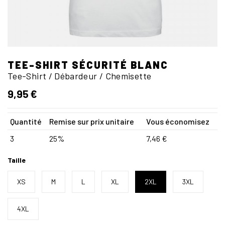
TEE-SHIRT SÉCURITÉ BLANC
Tee-Shirt / Débardeur / Chemisette
9,95 €
Quantité
Remise sur prix unitaire
Vous économisez
3
25%
7,46 €
Taille
XS
M
L
XL
2XL
3XL
4XL